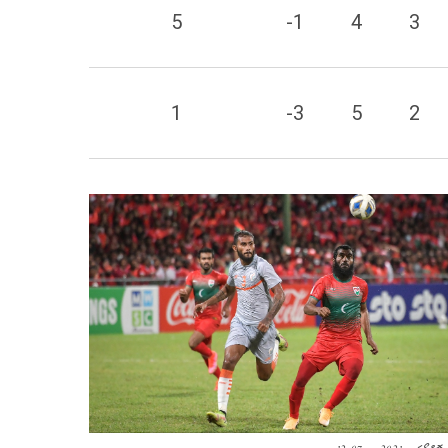
5
-1
4
3
1
-3
5
2