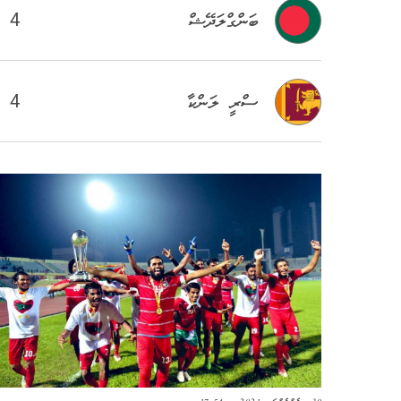
4
ބަންގްލަދޭޝް
4
ސްރީ ލަންކާ