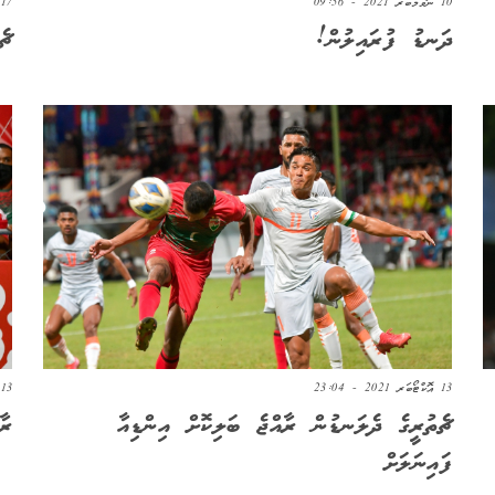
17 އޮކްޓޯބަރ 2021 - 12:07
10 ނޮވެމްބަރ 2021 - 09:56
ޗެ
ދަނޑު ފުރައިލުން!
13 އޮކްޓޯބަރ 2021 - 23:04
13 އޮކްޓޯބަރ 2021 - 21:03
ޗެތުރީގެ ދެލަނޑުން ރާއްޖެ ބަލިކޮށް އިންޑިއާ
ރާ
ފައިނަލަށް