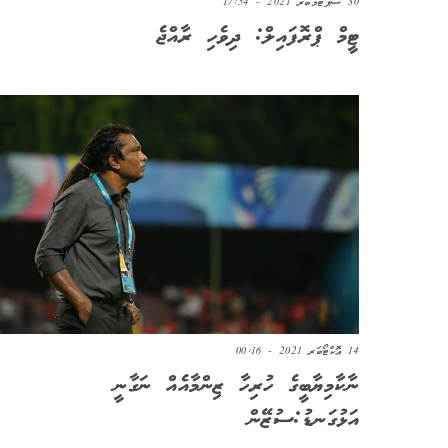
30 ސެޕްޓެމްބަރ 2021 - 17:54
ޓީމް ޕްރޮފައިލް: ދިވެހި ރާއްޖެ
14 އޮކްޓޯބަރ 2021 - 00:16
ނާކާމިޔާބީގެ ހުރިހާ ޒިންމާއެއް ނަގާނީ
އަޅުގަނޑު:ސުޒޭން