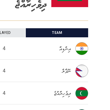
ދިވެހިރާއްޖެ
LAYED
TEAM
4
އިންޑިއާ
4
ނޭޕާލް
4
ދިވެހިރާއްޖެ