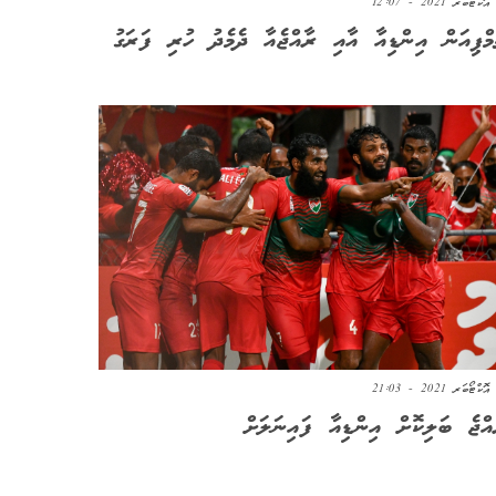
މްޕިއަން އިންޑިއާ އާއި ރާއްޖެއާ ދެމެދު ހުރި ފަރަގު
އްޖެ ބަލިކޮށް އިންޑިއާ ފައިނަލަށް