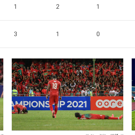
1
2
1
3
1
0