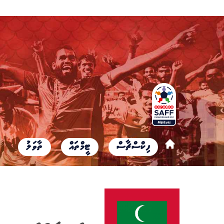
ފިކްސްޗާސް
ޓީމްތައް
ތާވަލު