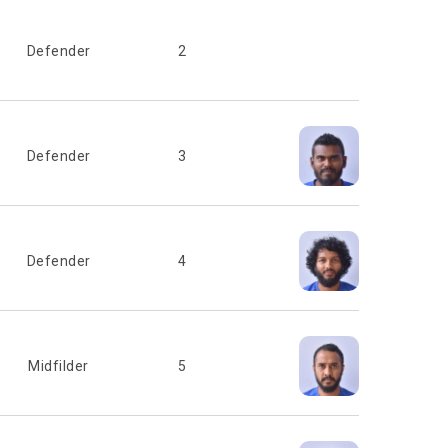
Defender
2
Defender
3
Defender
4
Midfilder
5