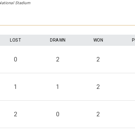
National Stadium
LOST
DRAWN
WON
P
0
2
2
1
1
2
2
0
2